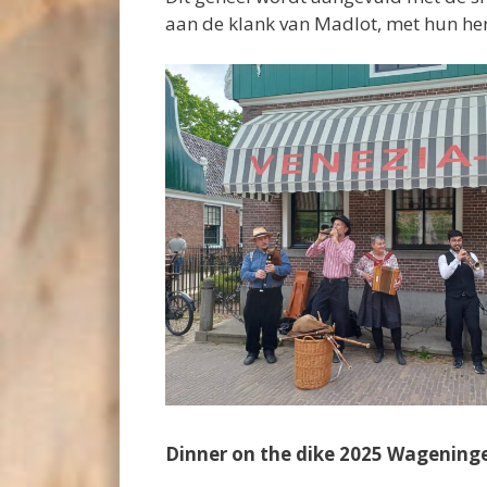
aan de klank van Madlot, met hun he
Dinner on the dike 2025 Wagening