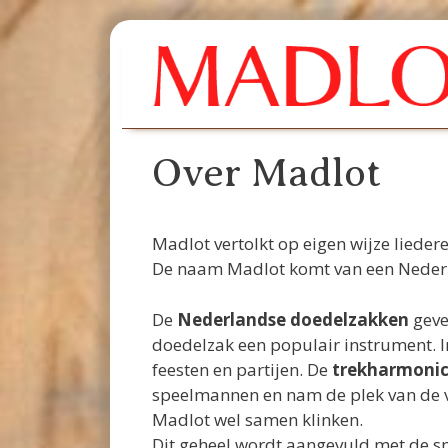
Ga
naar
de
inhoud
Over Madlot
Madlot vertolkt op eigen wijze lieder
De naam Madlot komt van een Neder
De
Nederlandse doedelzakken
geve
doedelzak een populair instrument. 
feesten en partijen. De
trekharmonic
speelmannen en nam de plek van de vi
Madlot wel samen klinken.
Dit geheel wordt aangevuld met de 