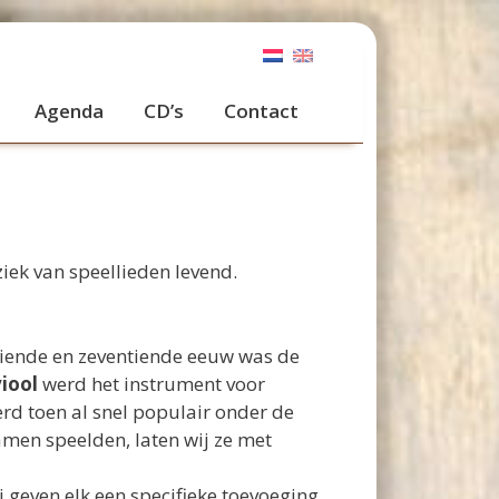
Agenda
CD’s
Contact
iek van speellieden levend.
stiende en zeventiende eeuw was de
viool
werd het instrument voor
rd toen al snel populair onder de
men speelden, laten wij ze met
ij geven elk een specifieke toevoeging