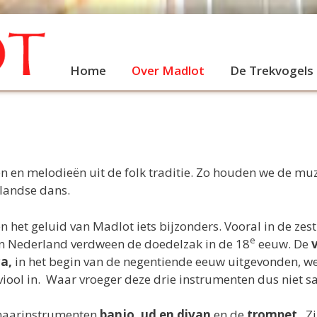
Home
Over Madlot
De Trekvogels
en en melodieën uit de folk traditie. Zo houden we de muz
landse dans.
n het geluid van Madlot iets bijzonders. Vooral in de ze
e
In Nederland verdween de doedelzak in de 18
eeuw. De
a,
in het begin van de negentiende eeuw uitgevonden, we
ool in. Waar vroeger deze drie instrumenten dus niet sa
snaarinstrumenten
banjo, ud en divan
en de
trompet
. Z