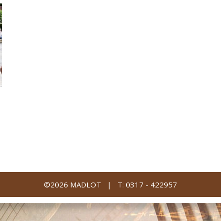
©2026 MADLOT |
T: 0317 - 422957