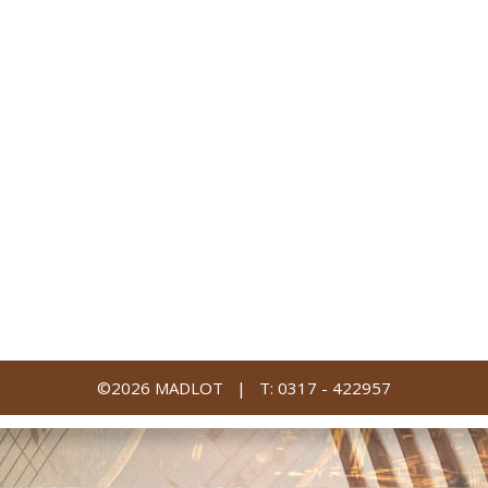
©2026 MADLOT |
T: 0317 - 422957