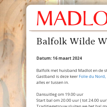
Ga
naar
de
inhoud
Balfolk Wilde W
Datum: 16 maart 2024
Balfolk met huisband Madlot en de st
Gastband is deze keer
Folie du Nord,
alles er tussen in.
Dansuitleg om 19.00 uur
Start bal om 20.00 uur ( tot 24.00 uur
Traditiegetrouw sluiten we het bal 