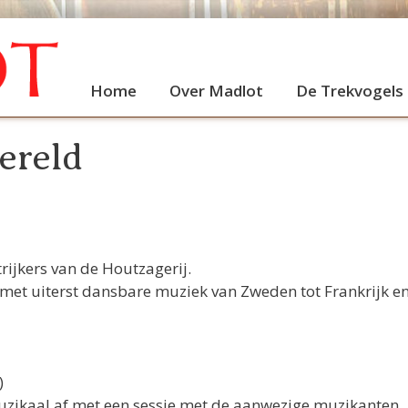
Home
Over Madlot
De Trekvogels
ereld
rijkers van de Houtzagerij.
met uiterst dansbare muziek van Zweden tot Frankrijk e
)
muzikaal af met een sessie met de aanwezige muzikanten